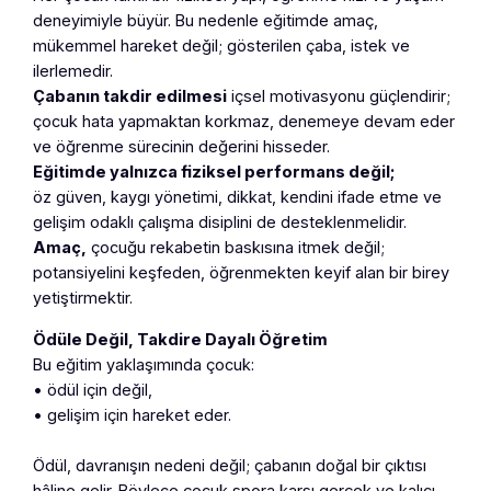
deneyimiyle büyür. Bu nedenle eğitimde amaç,
mükemmel hareket değil; gösterilen çaba, istek ve
ilerlemedir.
Çabanın takdir edilmesi
içsel motivasyonu güçlendirir;
çocuk hata yapmaktan korkmaz, denemeye devam eder
ve öğrenme sürecinin değerini hisseder.
Eğitimde yalnızca fiziksel performans değil;
öz güven, kaygı yönetimi, dikkat, kendini ifade etme ve
gelişim odaklı çalışma disiplini de desteklenmelidir.
Amaç,
çocuğu rekabetin baskısına itmek değil;
potansiyelini keşfeden, öğrenmekten keyif alan bir birey
yetiştirmektir.
Ödüle Değil, Takdire Dayalı Öğretim
Bu eğitim yaklaşımında çocuk:
• ödül için değil,
• gelişim için hareket eder.
Ödül, davranışın nedeni değil; çabanın doğal bir çıktısı
hâline gelir. Böylece çocuk spora karşı gerçek ve kalıcı