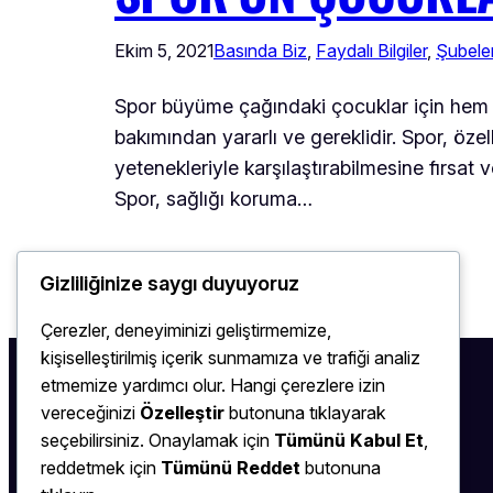
Ekim 5, 2021
Basında Biz
, 
Faydalı Bilgiler
, 
Şubele
Spor büyüme çağındaki çocuklar için hem be
bakımından yararlı ve gereklidir. Spor, öz
yetenekleriyle karşılaştırabilmesine fırsat 
Spor, sağlığı koruma…
Gizliliğinize saygı duyuyoruz
Çerezler, deneyiminizi geliştirmemize,
kişiselleştirilmiş içerik sunmamıza ve trafiği analiz
etmemize yardımcı olur. Hangi çerezlere izin
vereceğinizi
Özelleştir
butonuna tıklayarak
seçebilirsiniz. Onaylamak için
Tümünü Kabul Et
,
reddetmek için
Tümünü Reddet
butonuna