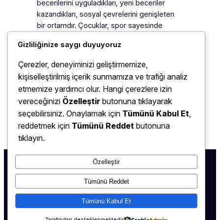
becerilerini uyguladıkları, yeni beceriler
kazandıkları, sosyal çevrelerini genişleten
bir ortamdır. Çocuklar, spor sayesinde
sosyal ortamlarda nasıl davranacaklarını,
Gizliliğinize saygı duyuyoruz
komut ve yönergelere uymayı öğrenirken,
grup içerisinde kendilerine yer edinme
Çerezler, deneyiminizi geliştirmemize,
konusunda da yeterlilik kazanırlar.
kişiselleştirilmiş içerik sunmamıza ve trafiği analiz
Çocuklarınn kendilerini ifade edebilme
etmemize yardımcı olur. Hangi çerezlere izin
becerisi kazandıkları ve sosyal iletişimlerin
vereceğinizi
Özelleştir
butonuna tıklayarak
arttığı…
seçebilirsiniz. Onaylamak için
Tümünü Kabul Et
,
reddetmek için
Tümünü Reddet
butonuna
tıklayın.
Özelleştir
Tümünü Reddet
Tümünü Kabul Et
0530 252 18 36
–
0532 736 08 26
Tarafından desteklenmektedir