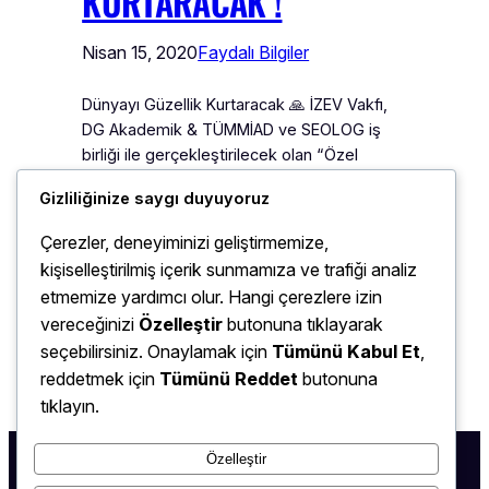
KURTARACAK !
Nisan 15, 2020
Faydalı Bilgiler
Dünyayı Güzellik Kurtaracak 🙏 İZEV Vakfı,
DG Akademik & TÜMMİAD ve SEOLOG iş
birliği ile gerçekleştirilecek olan “Özel
Gereksinimli Bireyler İçin Online Sosyal
Gizliliğinize saygı duyuyoruz
Alan” “Evde Kal Ama Yaşamdan Geri Kalma”
Harika bir proje ve harika bir ekip ile çıkılan
Çerezler, deneyiminizi geliştirmemize,
yolda hayata ve insana değer vererek
kişiselleştirilmiş içerik sunmamıza ve trafiği analiz
çalışacak olan ekibimiz ile sosyal
etmemize yardımcı olur. Hangi çerezlere izin
sorumluluk faaliyetlerine devam ediyoruz.
vereceğinizi
Özelleştir
butonuna tıklayarak
Her insanın eşit…
seçebilirsiniz. Onaylamak için
Tümünü Kabul Et
,
reddetmek için
Tümünü Reddet
butonuna
tıklayın.
Özelleştir