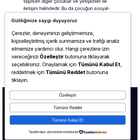
taşırken diğer çocuklar ve yetişkinler ile
iletişim halindedir. Bu da çocuğun sosyal-
duygusal gelişimini etkilemektedir
Gizliliğinize saygı duyuyoruz
Çocuklar, “Temel Spor Beceri” Eğitimlerine
programlarına katılarak, motor gelişim
Çerezler, deneyiminizi geliştirmemize,
alanında temel hareket becerileri,
kişiselleştirilmiş içerik sunmamıza ve trafiği analiz
koordinasyon, fiziksel uygunluk, atletik
etmemize yardımcı olur. Hangi çerezlere izin
beceri gelişimi, beden farkındalığı, spor
vereceğinizi
Özelleştir
butonuna tıklayarak
yapma alışkanlığı ve birçok…
seçebilirsiniz. Onaylamak için
Tümünü Kabul Et
,
reddetmek için
Tümünü Reddet
butonuna
tıklayın.
Özelleştir
Tümünü Reddet
Tümünü Kabul Et
0530 252 18 36
–
0532 736 08 26
Tarafından desteklenmektedir