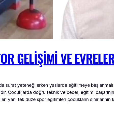
R GELIŞIMI VE EVRELER
rda surat yeteneği erken yaslarda eğitilmeye başlanmalı v
ıdır. Çocuklarda doğru teknik ve beceri eğitimi başarın
eri yani tek düze spor eğitimleri çocukların sınırlarının 