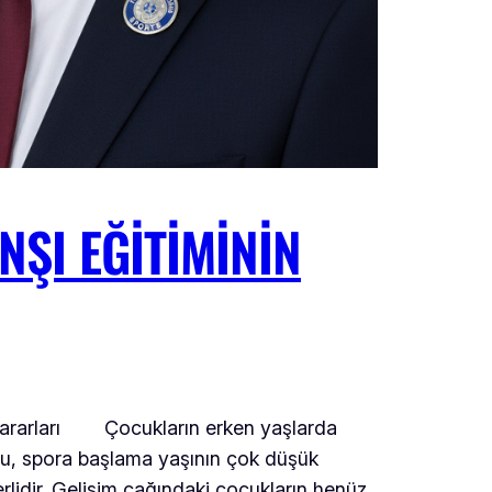
ŞI EĞITIMININ
ne Zararları Çocukların erken yaşlarda
ak bu, spora başlama yaşının çok düşük
lidir. Gelişim çağındaki çocukların henüz