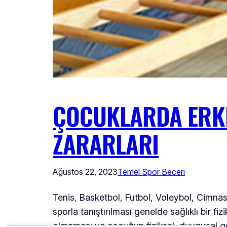
ÇOCUKLARDA ERKE
ZARARLARI
Ağustos 22, 2023
Temel Spor Beceri
Tenis, Basketbol, Futbol, Voleybol, Cimna
sporla tanıştırılması genelde sağlıklı bir f
olmaması ve çocuğun fiziksel, duygusal ge