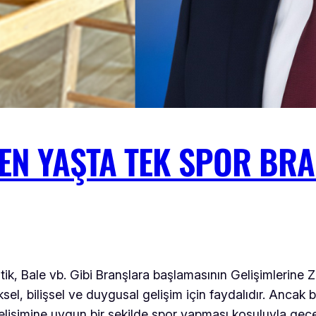
N YAŞTA TEK SPOR BRAN
stik, Bale vb. Gibi Branşlara başlamasının Gelişimleri
iziksel, bilişsel ve duygusal gelişim için faydalıdır. Anc
lişimine uygun bir şekilde spor yapması koşuluyla geçer